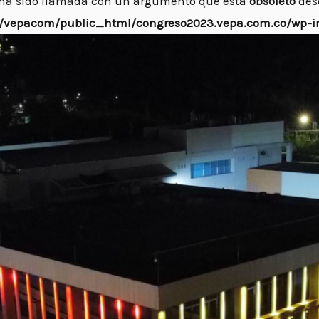
ha sido llamada con un argumento que está
obsoleto
desd
vepacom/public_html/congreso2023.vepa.com.co/wp-in