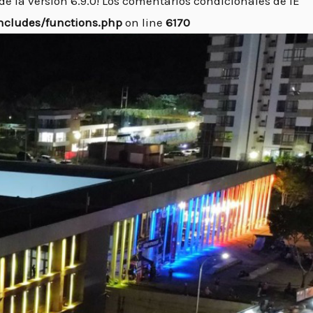
e la versión 6.9.0! Los comentarios condicionales de IE
cludes/functions.php
on line
6170