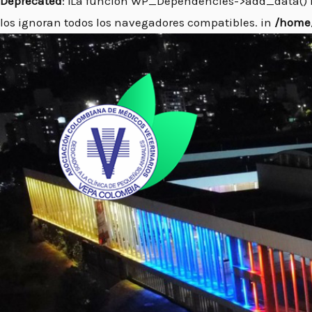
Deprecated
: ¡La función WP_Dependencies->add_data() 
los ignoran todos los navegadores compatibles. in
/home/