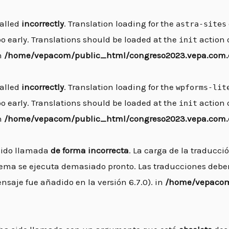
alled
incorrectly
. Translation loading for the
astra-sites
o early. Translations should be loaded at the
action o
init
in
/home/vepacom/public_html/congreso2023.vepa.com.c
alled
incorrectly
. Translation loading for the
wpforms-lit
o early. Translations should be loaded at the
action o
init
in
/home/vepacom/public_html/congreso2023.vepa.com.c
sido llamada
de forma incorrecta
. La carga de la traducc
 tema se ejecuta demasiado pronto. Las traducciones debe
saje fue añadido en la versión 6.7.0). in
/home/vepacom